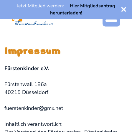
Skip
Jetzt Mitglied werden:
Hier Mitgliedsantrag
to
herunterladen!
content
Impressum
Fürstenkinder e.V.
Fürstenwall 186a
40215 Düsseldorf
fuerstenkinder@gmx.net
Inhaltlich verantwortlich: