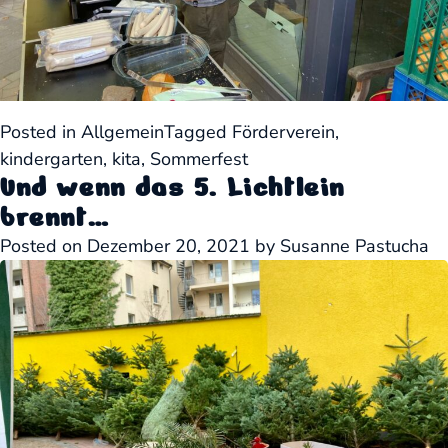
Posted in
Allgemein
Tagged
Förderverein
,
kindergarten
,
kita
,
Sommerfest
Und wenn das 5. Lichtlein
brennt…
Posted on
Dezember 20, 2021
by
Susanne Pastucha