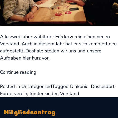
Alle zwei Jahre wählt der Förderverein einen neuen
Vorstand. Auch in diesem Jahr hat er sich komplett neu
aufgestellt. Deshalb stellen wir uns und unsere
Aufgaben hier kurz vor.
„Wir
Continue reading
sind
die
Posted in
Uncategorized
Tagged
Diakonie
,
Düsseldorf
,
Neuen“
Förderverein
,
fürstenkinder
,
Vorstand
Mitgliedsantrag