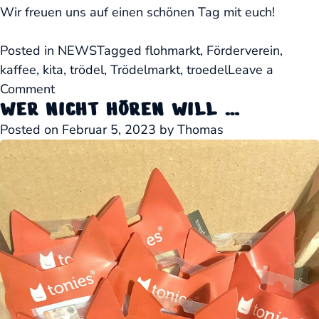
Wir freuen uns auf einen schönen Tag mit euch!
Posted in
NEWS
Tagged
flohmarkt
,
Förderverein
,
kaffee
,
kita
,
trödel
,
Trödelmarkt
,
troedel
Leave a
on
Comment
WER NICHT HÖREN WILL …
Kindertrödelmarkt
30.6.
Posted on
Februar 5, 2023
by
Thomas