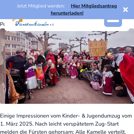
Schlagwort:
jugendumzug
Skip
Jetzt Mitglied werden:
Hier Mitgliedsantrag
to
herunterladen!
KiJu 2025
content
Posted on
März 5, 2025
by
Fuerstenkinder
Einige Impressionen vom Kinder- & Jugendumzug vom
1. März 2025. Nach leicht verspätetem Zug-Start
melden die Fürsten gehorsam: Alle Kamelle verteilt.