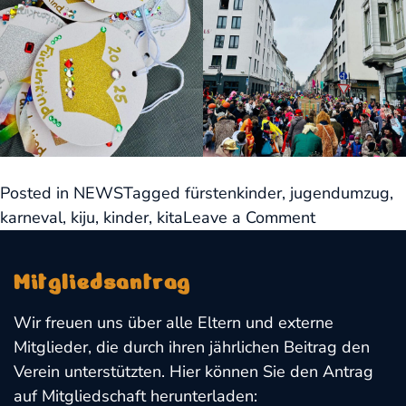
Posted in
NEWS
Tagged
fürstenkinder
,
jugendumzug
,
on
karneval
,
kiju
,
kinder
,
kita
Leave a Comment
KiJu
2025
Mitgliedsantrag
Wir freuen uns über alle Eltern und externe
Mitglieder, die durch ihren jährlichen Beitrag den
Verein unterstützten. Hier können Sie den Antrag
auf Mitgliedschaft herunterladen: